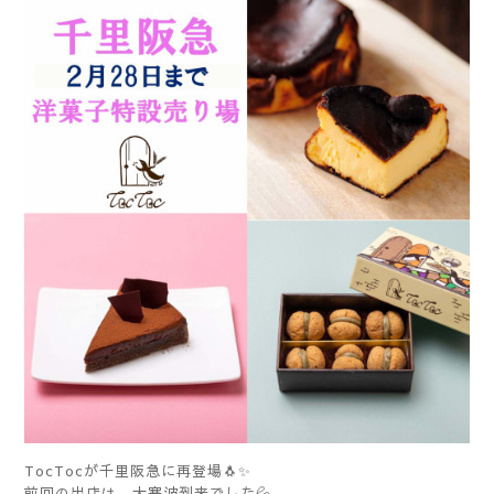
TocTocが千里阪急に再登場🐧✨
前回の出店は、大寒波到来でした💦