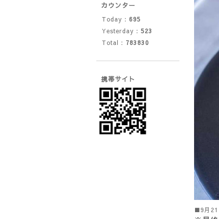
カウンター
Today :
695
Yesterday :
523
Total :
783830
携帯サイト
■9月2