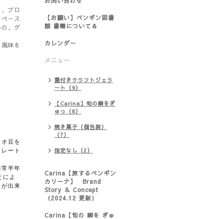
お問い合わせ
る、ブロ
【お願い】ペンギン図書
オペース
館 書籍について🐧
いの、グ
。
カレンダー
の風味を
メニュー
蓋付きクラフトジェラ
ート（9）
【Carina】旬の瞬をぎ
ゅっ（6）
焼き菓子（個包装）
（7）
カオ豆を
指定なし（2）
コレート
通常半年
Carina【旅するペンギン
とによ
カリーナ】 Brand
とが出来
Story ＆ Concept
（2024.12 更新）
Carina【旬の 瞬を ぎゅ