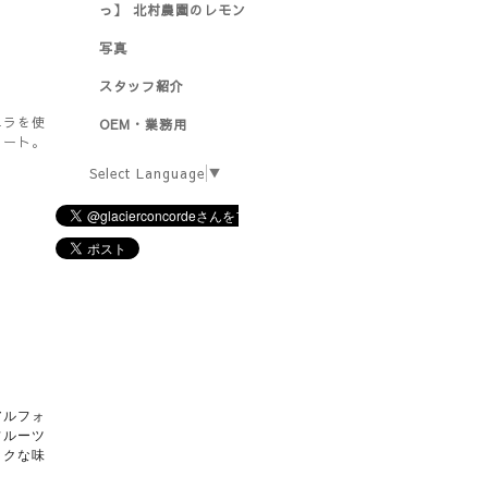
っ】 北村農園のレモン
写真
スタッフ紹介
ニラを使
OEM・業務用
ラート。
Select Language
▼
アルフォ
フルーツ
ックな味