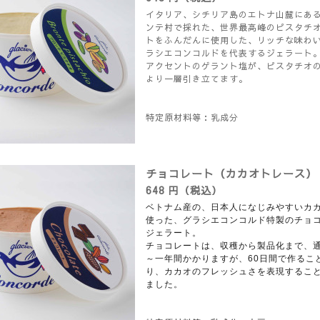
イタリア、シチリア島のエトナ山麓にあ
ンテ村で採れた、世界最高峰のピスタチ
トをふんだんに使用した、リッチな味わ
ラシエコンコルドを代表するジェラート
アクセントのゲラント塩が、ピスタチオ
より一層引き立てます。
特定原材料等：乳成分
チョコレート（カカオトレース）
648 円（税込）
ベトナム産の、日本人になじみやすいカ
使った、グラシエコンコルド特製のチョ
ジェラート。
チョコレートは、収穫から製品化まで、
～一年間かかりますが、60日間で作るこ
り、カカオのフレッシュさを表現するこ
ました。