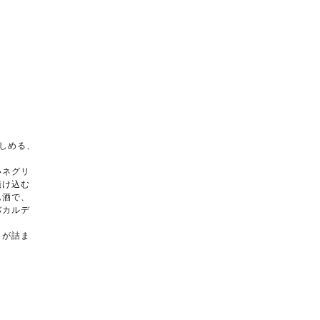
しめる、
いネグリ
漬け込む
ム酒で、
バカルデ
りが詰ま