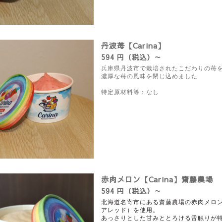
丹波苺【Carina】
594 円（税込）～
兵庫県丹波市で栽培された
こだわりの苺
濃厚な苺の風味を
閉じ込めました
特定原材料等：なし
赤肉メロン【Carina】齋藤農場
594 円（税込）～
北海道名寄市にある齋藤農場の赤肉メロ
アレッド）を使用。
あっさりとした甘みと
とろける舌触りが