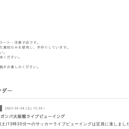
ラート・洋菓子店です。
た素材のみを使用し、手作りしています。
い。
味ください。
続きお楽しみください。
ンダー
2023-03-04 (土) 13:30～
グガンバ大阪戦ライブビューイング
日(土)13時30分〜のサッカーライブビューイングは定員に達しまし