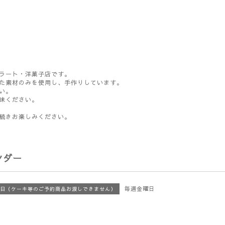
ラート・洋菓子店です。
た素材のみを使用し、手作りしています。
い。
味ください。
続きお楽しみください。
ンダー
毎週金曜日
日（ケーキ等のご予約商品お渡しできません）