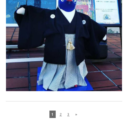
1
2
3
»