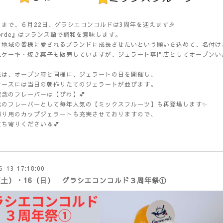
まで、６月22日、グラシエコンコルドは3周年を迎えます🎉
corde』はフランス語で調和を意味します。
、地域の皆様に愛されるブランドに成長させたいという願いを込めて、名付け
生ケーキ・焼き菓子も販売していますが、ジェラート専門店としてオープンい
末は、オープン時と同様に、ジェラートの日を開催し、
ケースには当日の朝作りたてのジェラートが並びます。
記念のフレーバーは【びわ】💕
念のフレーバーとして毎年人気の【ミックスフルーツ】も再登場します✨
帰り用のカップジェラートも充実させておりますので、
ち寄りください🐧💕
6-13 17:18:00
5（土）・16（日） グラシエコンコルド３周年祭①