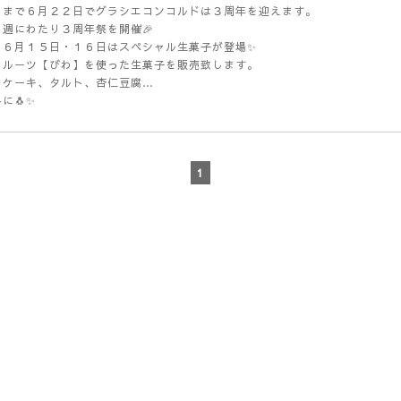
さまで６月２２日でグラシエコンコルドは３周年を迎えます。
２週にわたり３周年祭を開催🎉
の６月１５日・１６日はスペシャル生菓子が登場✨
フルーツ【びわ】を使った生菓子を販売致します。
トケーキ、タルト、杏仁豆腐…
に🐧✨
1