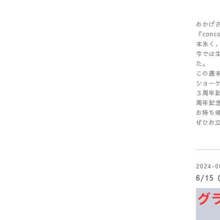
おかげさ
『con
末永く
今では
た。
この週
ショー
３周年
周年記
お持ち
ぜひお立
2024-0
6/1