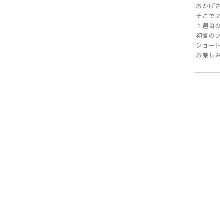
おかげ
そこで
１週目
初夏の
ショー
お楽しみ