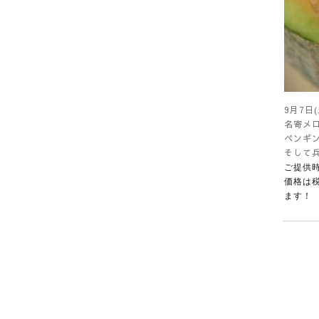
9月7日
名寄メ
ペンギ
そして兵
ご提供時
価格は税
ます！