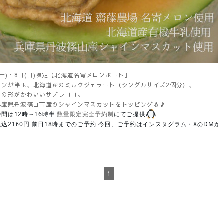
(土)・8日(日)限定【北海道名寄メロンボート】
ロンが半玉、北海道産のミルクジェラート（シングルサイズ2個分）、
ンの形がかわいいサブレココ。
庫県丹波篠山市産のシャインマスカットをトッピング🐧🎵
間は12時～16時半
にてご提供
数量限定完全予約制
込2160円 前日18時までのご予約 今回、ご予約はインスタグラム・XのDM
1