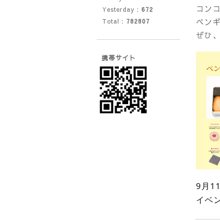
コン
Yesterday :
672
ペン
Total :
782807
ぜひ、
携帯サイト
9月1
イベ