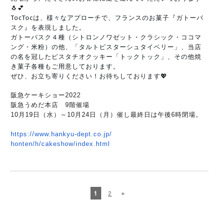
🐧💕
TocTocは、様々なアプローチで、フランスのお菓子『ガトーバ
スク』を表現しました。
ガトーバスク４種（シトロンノワゼット・クラシック・ココマ
ング・米粉）の他、「タルトピスターシュタイベリー」、当店
の名を冠したピスタチオクッキー「トックトック」、その他焼
き菓子各種もご用意しております。
ぜひ、お立ち寄りください！お待ちしております💖
阪急ケーキショー2022
阪急うめだ本店 9階催場
10月19日（水）～10月24日（月）
催し最終日は午後6時閉場。
https://www.hankyu-dept.co.jp/
honten/h/cakeshow/index.html
1
2
»