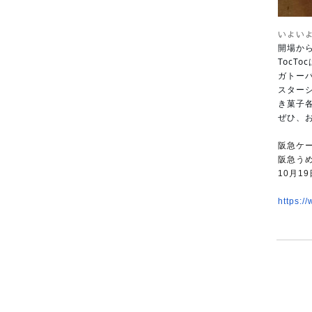
いよいよ
開場から
TocT
ガトー
スター
き菓子
ぜひ、
阪急ケー
阪急う
10月1
https:/