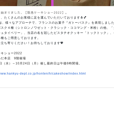
始まりました、【阪急ケーキショー2022】。
、たくさんのお客様に足を運んでいただいております🐧💕
ocは、様々なアプローチで、フランスのお菓子『ガトーバスク』を表現しまし
バスク４種（シトロンノワゼット・クラシック・ココマング・米粉）の他、「
シュタイベリー」、当店の名を冠したピスタチオクッキー「トックトック」、
各種もご用意しております。
お立ち寄りください！お待ちしております💖
キショー2022
めだ本店 9階催場
9日（水）～10月24日（月）
催し最終日は午後6時閉場。
/www.hankyu-dept.co.jp/
honten/h/cakeshow/index.html