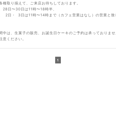
各種取り揃えて、ご来店お待ちしております。
、28日〜30日は11時〜18時半、
、 2日・ 3日は11時〜14時まで（カフェ営業はなし）の営業と致
間中は、生菓子の販売、お誕生日ケーキのご予約は承っておりませ
注意ください。
1