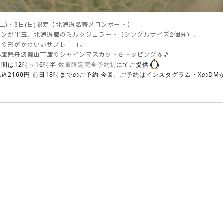
(土)・8日(日)限定【北海道名寄メロンボート】
ロンが半玉、北海道産のミルクジェラート（シングルサイズ2個分）、
ンの形がかわいいサブレココ。
庫県丹波篠山市産のシャインマスカットをトッピング🐧🎵
間は12時～16時半
にてご提供
数量限定完全予約制
込2160円 前日18時までのご予約 今回、ご予約はインスタグラム・XのDM