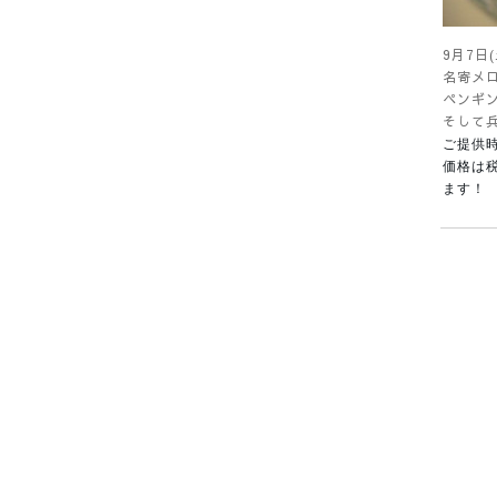
9月7日
名寄メ
ペンギ
そして兵
ご提供時
価格は税
ます！