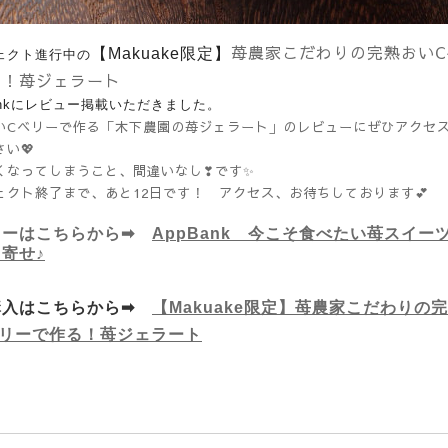
苺農家こだわりの完熟おいC
【Makuake限定】
ェクト進行中の
る！苺ジェラート
Bankにレビュー掲載いただきました。
いCベリーで作る「木下農園の苺ジェラート」のレビューにぜひアクセ
い💖
くなってしまうこと、間違いなし❣です✨
ェクト終了まで、あと12日です！ アクセス、お待ちしております💕
ューはこちらから➡
AppBank 今こそ食べたい苺スイー
寄せ♪
購入はこちらから➡
【Makuake限定】苺農家こだわりの
ベリーで作る！苺ジェラート