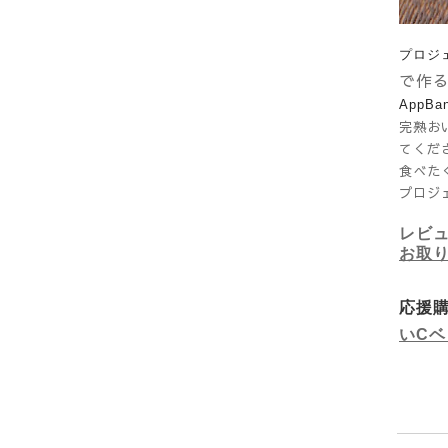
プロジ
で作
App
完熟お
てくださ
食べた
プロジ
レビ
お取り
応援
いC