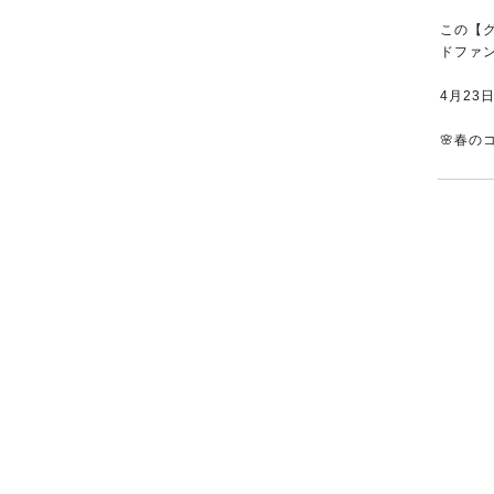
この【
ドファ
4月23
🌸春の