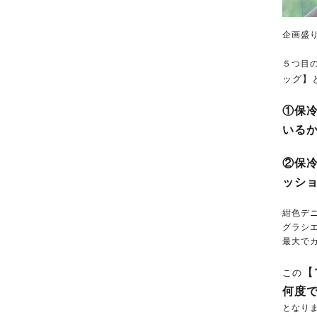
企画盛り
５つ目
ッグ】
①保
いるか
②保
ッショ
紺色デ
グラシ
最大で
【
この
何度
となりま