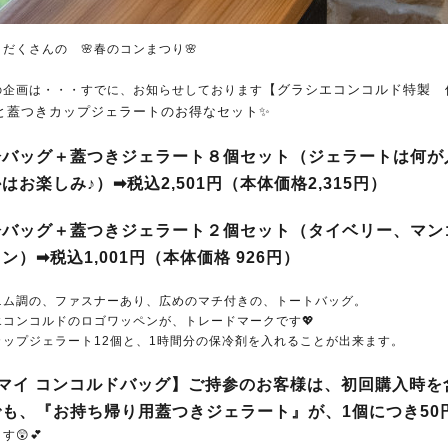
だくさんの 🌸春のコンまつり🌸
【グラシエコンコルド特製 
の企画は・・・すでに、お知らせしております
と蓋つきカップジェラートのお得なセット✨
冷バッグ＋蓋つきジェラート８個セット（ジェラートは何が
はお楽しみ♪）➡税込2,501円（本体価格2,315円）
冷バッグ＋蓋つきジェラート２個セット（タイベリー、マン
ン）➡税込1,001円（
本体価格 926円
）
ニム調の、ファスナーあり、広めのマチ付きの、トートバッグ。
エコンコルドのロゴワッペンが、トレードマークです💖
カップジェラート12個と、1時間分の保冷剤を入れることが出来ます。
マイ コンコルドバッグ】ご持参のお客様は、初回購入時を
でも、『お持ち帰り用蓋つきジェラート』が、1個につき50
す😲💕