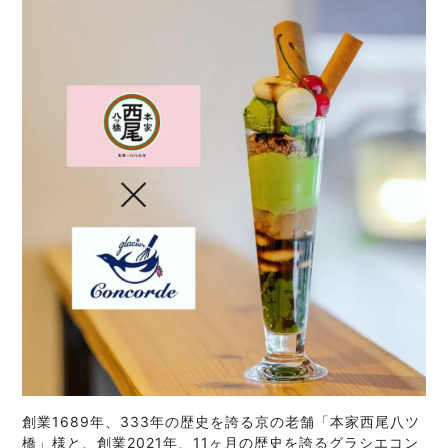
創業1689年、333年の歴史を誇る京の老舗「本家西尾八ツ
橋」様と、創業2021年、11ヶ月の歴史を誇るグラシエコン