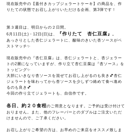
現在販売中の【蓋付きカップジェラートケーキ】の商品を、作
りたての状態でお召し上がりいただける企画、第3弾です！
第３週目は、明日からの２日間。
『作りたて 杏仁豆腐』
6月11日(土)・12日(日)は、
。
あっさりとした杏仁ジェラートに、酸味のきいた杏ソースがベ
ストマッチ✨
現在販売中の『杏仁豆腐』は、杏仁ジェラートと、杏ジェラー
トの2層になっていますが、作り立て杏仁豆腐は『杏ソース』を
トッピング✨
大胆にいきなり杏ソースを混ぜてお召し上がるのも良き💕杏仁
ジェラートを味わってから杏ソースを少しずつ絡めて食べ進め
るのも良き💕
今回の作り立てジェラートも、自信作です。
各日、約２０食程
のご用意となります。ご予約は受け付けて
おりません。また、他のフレーバーとのダブルはご注文いただ
けませんので、ご了承ください。
お召し上がりご希望の方は、お早めのご来店をオススメ致しま