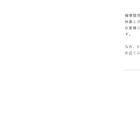
催事販売
休業と
お客様
す。
なお、
お近く