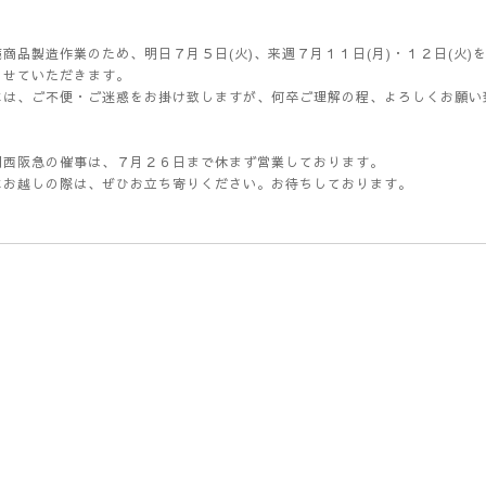
商品製造作業のため、明日７月５日(火)、来週７月１１日(月)・１２日(火)
させていただきます。
には、ご不便・ご迷惑をお掛け致しますが、何卒ご理解の程、よろしくお願い
川西阪急の催事は、７月２６日まで休まず営業しております。
にお越しの際は、ぜひお立ち寄りください。お待ちしております。