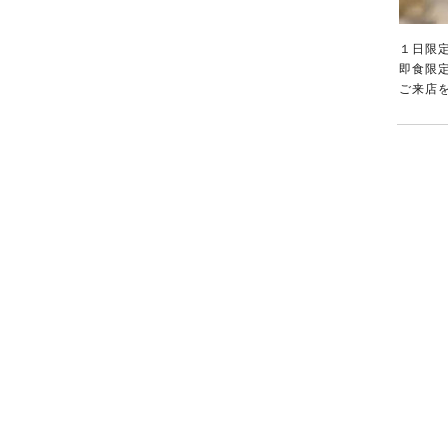
１日限
即食限
ご来店を