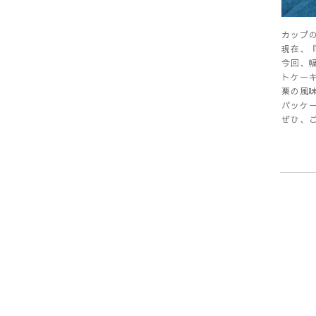
カップ
現在、
今回、
トケー
栗の風
パッケ
ぜひ、ご