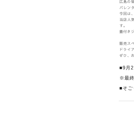
広島の
バレン
今回は
当店人
す。
蓋付き
販売ス
ドライ
ぜひ、お
■9月
※最
■そご