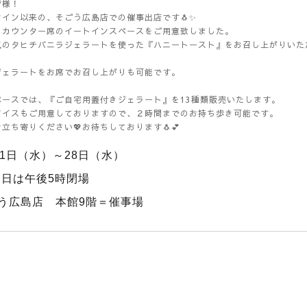
皆様！
タイン以来の、そごう広島店での催事出店です🐧✨
、カウンター席のイートインスペースをご用意致しました。
気のタヒチバニラジェラートを使った『ハニートースト』をお召し上がりいた
ジェラートをお席でお召し上がりも可能です。
ペースでは、『ご自宅用蓋付きジェラート』を13種類販売いたします。
アイスもご用意しておりますので、２時間までのお持ち歩き可能です。
立ち寄りください💖お待ちしております🐧💕
21日（水）～28日（水）
終日は午後5時閉場
う広島店 本館9階＝催事場