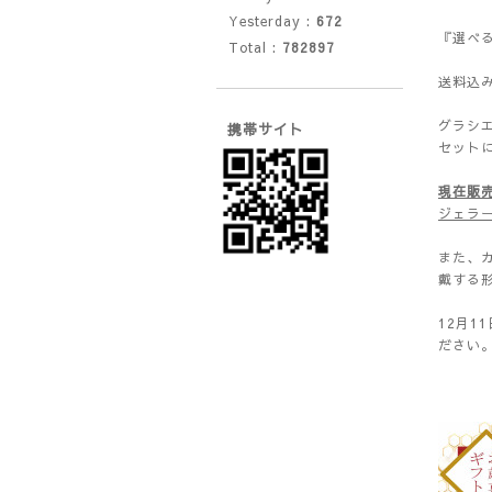
Yesterday :
672
『選べ
Total :
782897
送料込
グラシ
携帯サイト
セット
現在販売
ジェラ
また、
戴する
12月
ださい