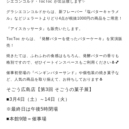
シエコンコルド・TocToc が出店致します✨
グラシエコンコルドからは、新フレーバー『塩バターキャラメ
ル』などジェラートよりどり4点が税抜1000円の商品をご用意！
『アイスカッサータ』も販売いたします。
TocToc からは、『発酵バターを使ったバターケーキ』を実演販
売！
焼きたては、ふわふわの食感はもちろん、発酵バターの香りも
格別ですので、ぜひイートインスペースもご利用ください🐧💕
催事初登場の『ペンギンバターサンド』や個包装の焼き菓子な
ど、人気の商品を取り揃えて、お待ちしております🐧
そごう広島店【第3回 そごうの菓子展】
■3月4日（土）～14日（火）
※最終日は午後5時閉場
■本館9階＝催事場