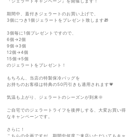
『ジェラートキャンペーン』
を開催します！
期間中、蓋付きジェラートのお買い上げで、
3個につき1個ジェラートをプレゼント致します🎁
3個毎に1個プレゼントですので、
6個→2個
9個→3個
12個→4個
15個→5個
のジェラートをプレゼント！
もちろん、当店の特製保冷バッグを
お持ちのお客様は特典の50円引きも適用されます💗
気温も上がり、
ジェラートのシーズンが到来🌞
ご自宅でのジェラートライフを後押しする、
大変お買い得
なキャンペーンです。
さらに！
こちらの企画ですが、期間中何度ご来店いただいてもキャ