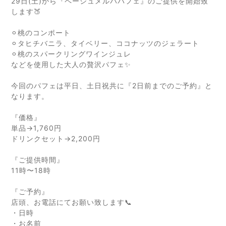
29日(土)から
『ペーシュメルバパフェ』のご提供を開始致
します🍑
⚪︎桃のコンポート
⚪︎タヒチバニラ、タイベリー、ココナッツのジェラート
⚪︎桃のスパークリングワインジュレ
などを使用した大人の贅沢パフェ✨
今回のパフェは平日、土日祝共に
『2日前までのご予約』と
なります。
『価格』
単品→1,760円
ドリンクセット→2,200円
『ご提供時間』
11時〜18時
『ご予約』
店頭、お電話にてお願い致します📞
・日時
・お名前