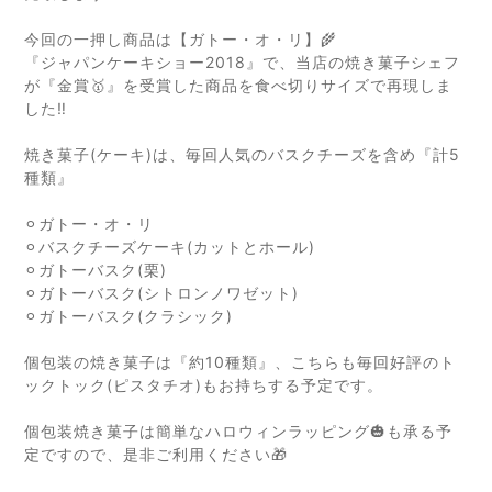
今回の一押し商品は【
ガトー・オ・リ】🌾
『ジャパンケーキショー2018』で、当店の焼き菓子シェフ
が『金賞🥇』を受賞した商品を食べ切りサイズで再現しま
した‼︎
焼き菓子(ケーキ)は、毎回人気のバスクチーズを含め『計5
種類』
⚪︎ガトー・オ・リ
⚪︎バスクチーズケーキ(カットとホール)
⚪︎ガトーバスク(栗)
⚪︎ガトーバスク(シトロンノワゼット)
⚪︎ガトーバスク(クラシック)
個包装の焼き菓子は『約10種類』、こちらも毎回好評のト
ックトック(ピスタチオ)もお持ちする予定です。
個包装焼き菓子は簡単なハロウィンラッピング🎃も承る予
定ですので、是非ご利用ください🎁