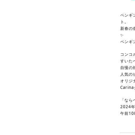
ペンギ
ト。
新春の
✨
ペンギ
コンコ
すいた
自慢の
人気の
オリジ
Cari
「なら
202
午前1