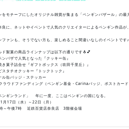
ンをモチーフにしたオリジナル雑貨が集まる「ペンギンバザール」の最
奈良に、ネットやイベントで人気のクリエイターによるペンギン作品が、
ンファンも、そうでない方も、楽しめること間違いなしのイベントです
ルド製菓の商品ラインナップは以下の通りです🐧💕
ペンバザで人気となった『クッキー缶』
焼き菓子詰合せ『ギフトボックス（吹田千里丘）』
ピスタチオクッキー『トックトック』
ナル缶バッジ・ステッカー
naクラウドファンディング（ペンギン基金・Carinaバッジ、ポストカー
ペンギンランド」 年に一度、ここはペンギンの国になる。
4年1月17日（水）～22日（月）
0時～午後7時 近鉄百貨店奈良店 3階催会場