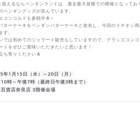
を迎えるならペンギンランドは、過去最大規模での開催となってお
のペンギングッズが並んでいます。
エコンコルドも参戦中🐧✨
バターケーキをペンギンバターケーキと改名し、今回のイチオシ商
ます。
ンでは初めてのジェラート販売もしていますので、グラシエコンコ
ートをぜひご賞味いただきたいと思います！
立ち寄りください🐧
25年1月15日（水）～20日（月）
前10時～午後7時（最終日午後3時まで）
鉄百貨店奈良店 3階催会場