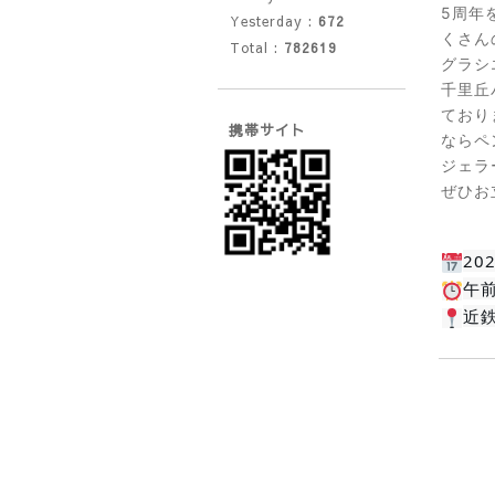
5周年
Yesterday :
672
くさん
Total :
782619
グラシ
千里丘
ており
携帯サイト
ならペ
ジェラ
ぜひお
20
午
近