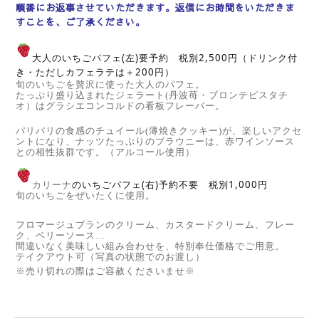
順番にお返事させていただきます。返信にお時間をいただきま
すことを、ご了承ください。
大人のいちごパフェ(左)要予約 税別2,500円（ドリンク付
き・ただしカフェラテは＋200円）
旬のいちごを贅沢に使った大人のパフェ。
たっぷり盛り込まれたジェラート(丹波苺・ブロンテピスタチ
オ）はグラシエコンコルドの看板フレーバー。
パリパリの食感のチュイール(薄焼きクッキー)が、楽しいアクセ
ントになり、ナッツたっぷりのブラウニーは、赤ワインソース
との相性抜群です。（アルコール使用）
のいちごパフェ(右)予約不要 税別1,000円
カリーナ
旬のいちごをぜいたくに使用。
フロマージュブランのクリーム、カスタードクリーム、フレー
ク、ベリーソース…
間違いなく美味しい組み合わせを、特別奉仕価格でご用意。
テイクアウト可（写真の状態でのお渡し）
※売り切れの際はご容赦くださいませ※