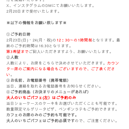
X、インスタグラムのDMにてお願いいたします。
2月20日まで受付いたします。
※以下の情報をお願い致します※
①
ご予約日時
2月23日(日)・24(月・祝)の
12：30～の1時間制
となります。最
終のご予約時間は16:30となります。
第3希望まで
ご記入いただきますよう、お願いいたします。
②
人数
人数により、お席をこちらで決めさせていただきます。
カウン
ター席のご案内になる場合もございますので、ご了承くださ
い
。
③
お名前、お電話番号（携帯電話）
当日、連絡を取れるお電話番号をお知らせください。
④
ご予約商品（お決まりのメニューがあれば）
大人のいちごパフェ(左）
はご予約のみ
当日ショーケースのケーキをお選びいただくことも可能です。
数量限定マルゲリータピザ、ペンギンラテもご予約できます。
カフェのお席のみのご予約も可能です。
大人のいちごパフェはご予約必須です
ので、ご注意ください。